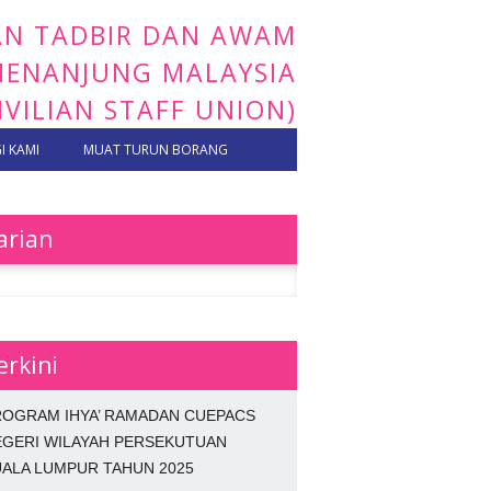
AN TADBIR DAN AWAM
EMENANJUNG MALAYSIA
IVILIAN STAFF UNION)
 KAMI
MUAT TURUN BORANG
arian
 for:
erkini
ROGRAM IHYA’ RAMADAN CUEPACS
EGERI WILAYAH PERSEKUTUAN
ALA LUMPUR TAHUN 2025