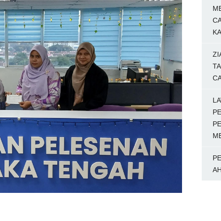
M
C
KA
ZI
TA
C
LA
P
P
M
P
AH