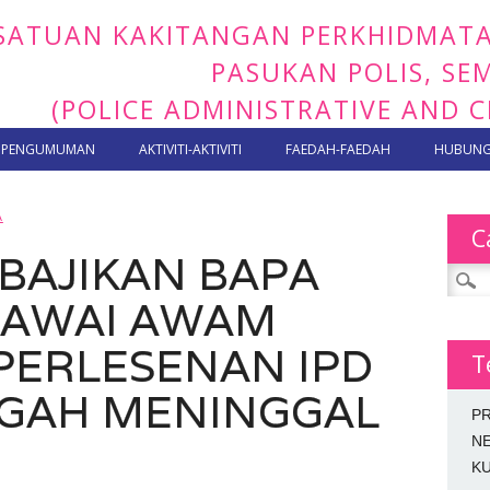
SATUAN KAKITANGAN PERKHIDMAT
PASUKAN POLIS, S
(POLICE ADMINISTRATIVE AND C
PENGUMUMAN
AKTIVITI-AKTIVITI
FAEDAH-FAEDAH
HUBUNGI
A
C
BAJIKAN BAPA
Search
GAWAI AWAM
ERLESENAN IPD
T
GAH MENINGGAL
P
N
KU