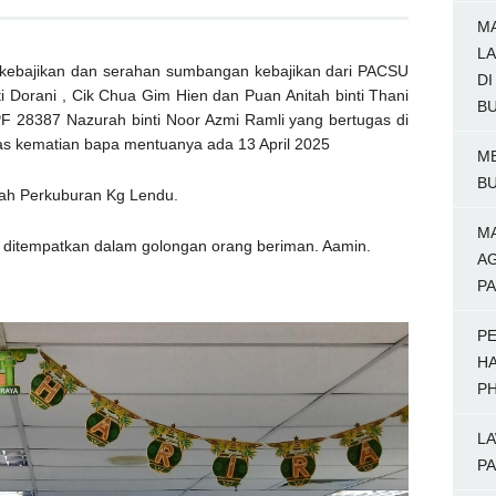
MA
LA
n kebajikan dan serahan sumbangan kebajikan dari PACSU
DI
i Dorani , Cik Chua Gim Hien dan Puan Anitah binti Thani
BU
PF 28387 Nazurah binti Noor Azmi Ramli yang bertugas di
as kematian bapa mentuanya ada 13 April 2025
M
BU
nah Perkuburan Kg Lendu.
M
ditempatkan dalam golongan orang beriman. Aamin.
AG
P
P
HA
PH
LA
PA