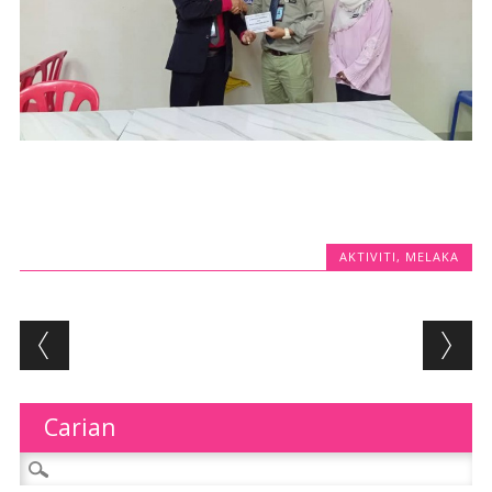
AKTIVITI
,
MELAKA
Post navigation
Carian
Search for: