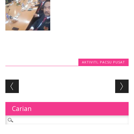
AKTIVITI
,
PACSU PUSAT
Post navigation
Carian
Search for: