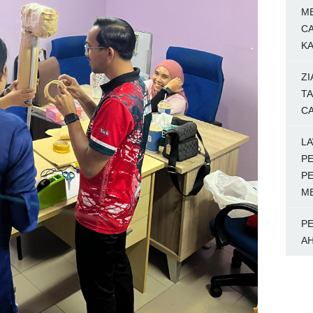
M
C
KA
ZI
TA
C
LA
P
P
M
P
AH