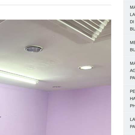
MA
LA
DI
BU
M
BU
M
AG
P
P
HA
PH
LA
PA