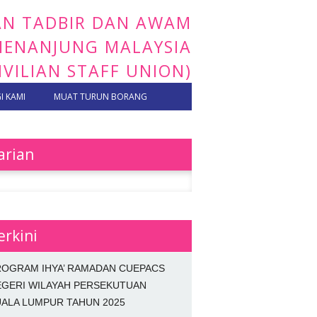
AN TADBIR DAN AWAM
EMENANJUNG MALAYSIA
IVILIAN STAFF UNION)
 KAMI
MUAT TURUN BORANG
arian
 for:
erkini
ROGRAM IHYA’ RAMADAN CUEPACS
EGERI WILAYAH PERSEKUTUAN
ALA LUMPUR TAHUN 2025